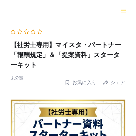
内
容
を
ス
キ
ッ
【社労士専用】マイスタ・パートナー
プ
「報酬規定」＆「提案資料」スタータ
ーキット
未分類
お気に入り
シェア